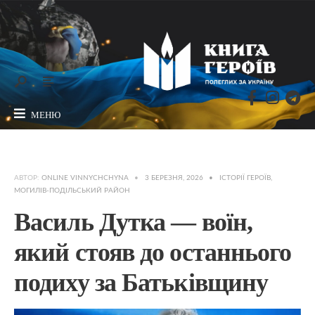
МЕНЮ
АВТОР:
ONLINE VINNYCHCHYNA
•
3 БЕРЕЗНЯ, 2026
•
ІСТОРІЇ ГЕРОЇВ
,
МОГИЛІВ-ПОДІЛЬСЬКИЙ РАЙОН
Василь Дутка — воїн,
який стояв до останнього
подиху за Батьківщину