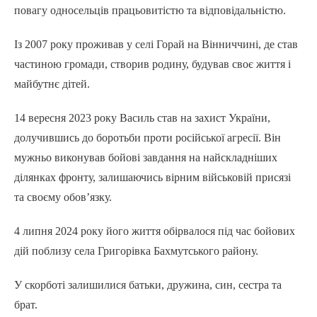
повагу односельців працьовитістю та відповідальністю.
Із 2007 року проживав у селі Горай на Вінниччині, де став
частиною громади, створив родину, будував своє життя і
майбутнє дітей.
14 вересня 2023 року Василь став на захист України,
долучившись до боротьби проти російської агресії. Він
мужньо виконував бойові завдання на найскладніших
ділянках фронту, залишаючись вірним військовій присязі
та своєму обов’язку.
4 липня 2024 року його життя обірвалося під час бойових
дій поблизу села Григорівка Бахмутського району.
У скорботі залишилися батьки, дружина, син, сестра та
брат.