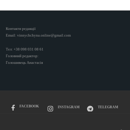
Контакти редакції
Email: vinnychchyna.online@gmail.com
Тел: +38 098 031 08 61
Головний редактор:
Голошивець Анастасія
FACEBOOK
INSTAGRAM
TELEGRAM