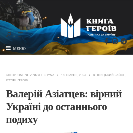
МЕНЮ
АВТОР:
ONLINE VINNYCHCHYNA
•
14 ТРАВНЯ, 2026
•
ВІННИЦЬКИЙ РАЙОН
,
ІСТОРІЇ ГЕРОЇВ
Валерій Азіатцев: вірний
Україні до останнього
подиху