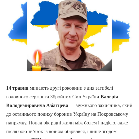
14 травня
минають другі роковини з дня загибелі
головного сержанта Збройних Сил України
Валерія
Володимировича Азіатцева
— мужнього захисника, який
до останнього подиху боронив Україну на Покровському
напрямку. Понад рік рідні жили між болем і надією, адже
після бою зв’язок із воїном обірвався, і лише згодом