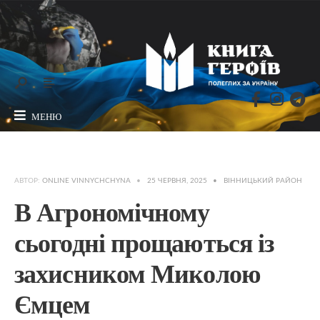
МЕНЮ
АВТОР:
ONLINE VINNYCHCHYNA
•
25 ЧЕРВНЯ, 2025
•
ВІННИЦЬКИЙ РАЙОН
В Агрономічному
сьогодні прощаються із
захисником Миколою
Ємцем