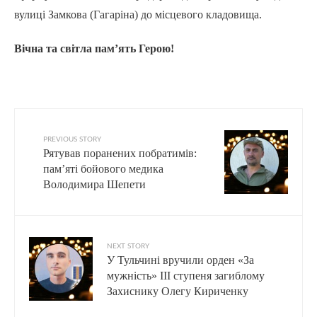
вулиці Замкова (Гагаріна) до місцевого кладовища.
Вічна та світла пам’ять Герою!
PREVIOUS STORY
Рятував поранених побратимів:
пам’яті бойового медика
Володимира Шепети
NEXT STORY
У Тульчині вручили орден «За
мужність» ІІІ ступеня загиблому
Захиснику Олегу Кириченку