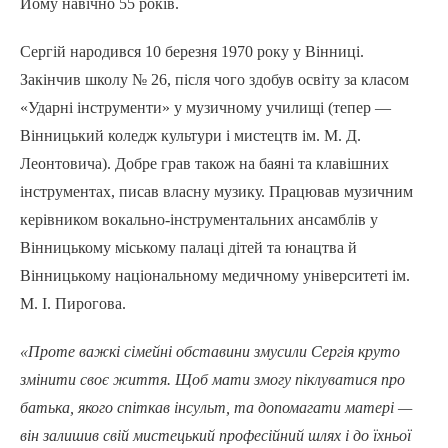
Йому навічно 55 років.
Сергій народився 10 березня 1970 року у Вінниці.
Закінчив школу № 26, після чого здобув освіту за класом
«Ударні інструменти» у музичному училищі (тепер —
Вінницький коледж культури і мистецтв ім. М. Д.
Леонтовича). Добре грав також на баяні та клавішних
інструментах, писав власну музику. Працював музичним
керівником вокально-інструментальних ансамблів у
Вінницькому міському палаці дітей та юнацтва й
Вінницькому національному медичному університеті ім.
М. І. Пирогова.
«Проте важкі сімейні обставини змусили Сергія круто
змінити своє життя. Щоб мати змогу піклуватися про
батька, якого спіткав інсульт, та допомагати матері —
він залишив свій мистецький професійний шлях і до їхньої