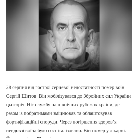
28 серпня від гострої серцевої недостатності помер воїн
Сергій Шитов. Він мобілізувався до Збройних сил України
цьогоріч. Ніс службу на північних рубежах країни, де
разом із побратимами зміцнював та облаштовував
фортифікаційні споруди. Через погіршення здоров’я
невдовзі воїна було госпіталізовано. Він помер у лікарні.