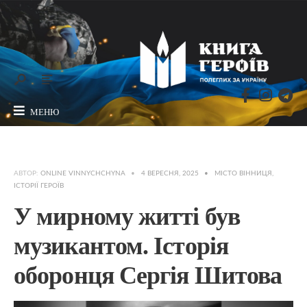
МЕНЮ
АВТОР:
ONLINE VINNYCHCHYNA
•
4 ВЕРЕСНЯ, 2025
•
МІСТО ВІННИЦЯ
,
ІСТОРІЇ ГЕРОЇВ
У мирному житті був
музикантом. Історія
оборонця Сергія Шитова