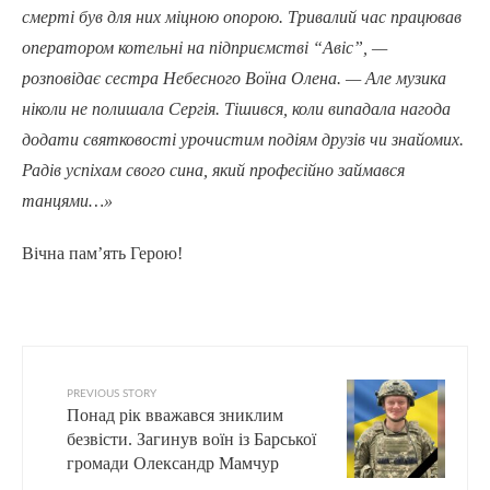
смерті був для них міцною опорою. Тривалий час працював
оператором котельні на підприємстві “Авіс”, —
розповідає сестра Небесного Воїна Олена. — Але музика
ніколи не полишала Сергія. Тішився, коли випадала нагода
додати святковості урочистим подіям друзів чи знайомих.
Радів успіхам свого сина, який професійно займався
танцями…»
Вічна пам’ять Герою!
PREVIOUS STORY
Понад рік вважався зниклим
безвісти. Загинув воїн із Барської
громади Олександр Мамчур