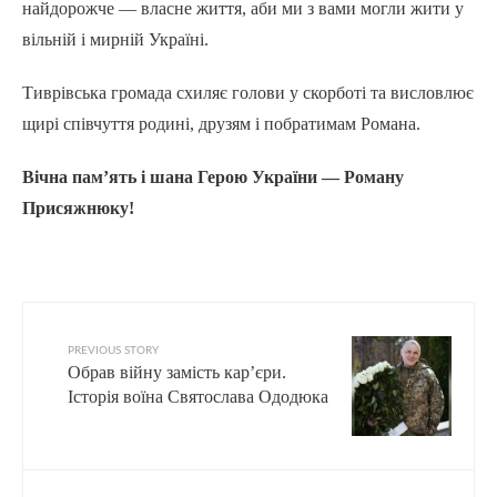
найдорожче — власне життя, аби ми з вами могли жити у
вільній і мирній Україні.
Тиврівська громада схиляє голови у скорботі та висловлює
щирі співчуття родині, друзям і побратимам Романа.
Вічна пам’ять і шана Герою України — Роману
Присяжнюку!
PREVIOUS STORY
Обрав війну замість кар’єри.
Історія воїна Святослава Ододюка