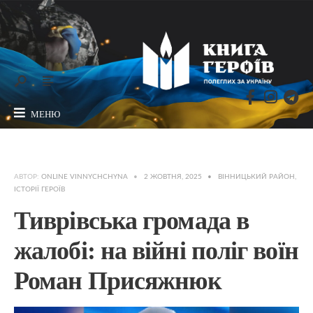
МЕНЮ
АВТОР:
ONLINE VINNYCHCHYNA
•
2 ЖОВТНЯ, 2025
•
ВІННИЦЬКИЙ РАЙОН
,
ІСТОРІЇ ГЕРОЇВ
Тиврівська громада в
жалобі: на війні поліг воїн
Роман Присяжнюк