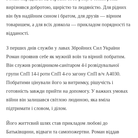
вирізнявся добротою, щирістю та людяністю. Для рідних
він був надійним сином і братом, для друзів — вірним
товаришем, а для всіх довкола — прикладом порядності та
відданості.
З перших днів служби у лавах Збройних Сил України
Роман проявив себе як мужній воїн та вірний побратим.
Він служив розвідником-санітаром 4-ї розвідувальної
групи СпП 14-ї роти СпП 4-го загону СпП в/ч А4030.
Побратими цінували його за витримку, рішучість і
готовність завжди прийти на допомогу. У важких умовах
війни він залишався світлою людиною, яка вміла
підтримати і словом, і ділом.
Його життєвий шлях став прикладом любові до
Батьківщини, відваги та самопожертви. Роман віддав