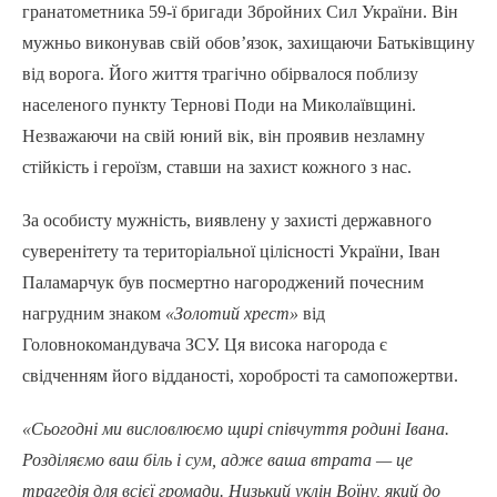
гранатометника 59-ї бригади Збройних Сил України. Він
мужньо виконував свій обов’язок, захищаючи Батьківщину
від ворога. Його життя трагічно обірвалося поблизу
населеного пункту Тернові Поди на Миколаївщині.
Незважаючи на свій юний вік, він проявив незламну
стійкість і героїзм, ставши на захист кожного з нас.
За особисту мужність, виявлену у захисті державного
суверенітету та територіальної цілісності України, Іван
Паламарчук був посмертно нагороджений почесним
нагрудним знаком
«Золотий хрест»
від
Головнокомандувача ЗСУ. Ця висока нагорода є
свідченням його відданості, хоробрості та самопожертви.
«Сьогодні ми висловлюємо щирі співчуття родині Івана.
Розділяємо ваш біль і сум, адже ваша втрата — це
трагедія для всієї громади. Низький уклін Воїну, який до