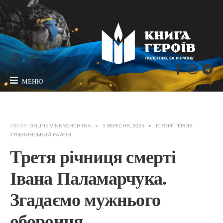
МЕНЮ
АВТОР:
ONLINE VINNYCHCHYNA
•
5 ВЕРЕСНЯ, 2025
•
ІСТОРІЇ ГЕРОЇВ
,
ТУЛЬЧИНСЬКИЙ РАЙОН
Третя річниця смерті
Івана Паламарчука.
Згадаємо мужнього
оборонця