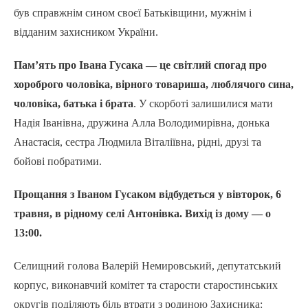
був справжнім сином своєї Батьківщини, мужнім і
відданим захисником України.
Пам’ять про Івана Гусака — це світлий спогад про
хороброго чоловіка, вірного товариша, люблячого сина,
чоловіка, батька і брата
. У скорботі залишилися мати
Надія Іванівна, дружина Алла Володимирівна, донька
Анастасія, сестра Людмила Віталіївна, рідні, друзі та
бойові побратими.
Прощання з Іваном Гусаком відбудеться у вівторок, 6
травня, в рідному селі Антонівка. Вихід із дому — о
13:00.
Селищний голова Валерій Немировський, депутатський
корпус, виконавчий комітет та старости старостинських
округів поділяють біль втрати з родиною Захисника: