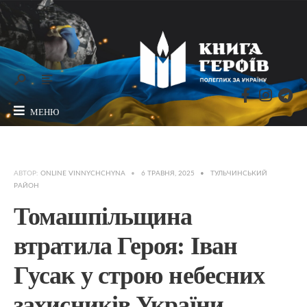
МЕНЮ
АВТОР:
ONLINE VINNYCHCHYNA
•
6 ТРАВНЯ, 2025
•
ТУЛЬЧИНСЬКИЙ
РАЙОН
Томашпільщина
втратила Героя: Іван
Гусак у строю небесних
захисників України