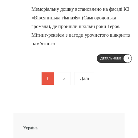
Меморіальну дошку встановлено на фасаді КЗ
«Вівсяницька гімназія» (Самгородоцька
громада), де пройшли шкільні роки Героя.
Мітинг-реквієм з нагоди урочистого відкриття
пам’ятного
...
→
ДЕТАЛЬНІШЕ
Posts
1
2
Далі
pagination
Україна