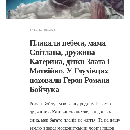
17 БЕРЕЗНЯ, 2025
Плакали небеса, мама
Світлана, дружина
Катерина, дітки Злата і
Матвійко. У Глухівцях
поховали Героя Романа
Бойчука
Роман Бойчук мав гарну родину. Разом з
дружиною Катериною виховував доньку і
сина, мав багато планів на життя. Та на нашу
землю вдерся московитський чобіт і пішов