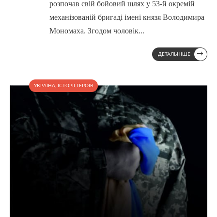
розпочав свій бойовий шлях у 53-й окремій
механізованій бригаді імені князя Володимира
Мономаха. Згодом чоловік
...
→
ДЕТАЛЬНІШЕ
УКРАЇНА
,
ІСТОРІЇ ГЕРОЇВ