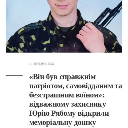
14 БЕРЕЗНЯ, 2025
«Він був справжнім
патріотом, самовідданим та
безстрашним воїном»:
відважному захиснику
Юрію Рябому відкрили
меморіальну дошку