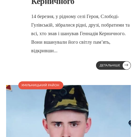
Керничного
14 березня, у рідному селі Героя, Слободі-
Гулівській, зібралися рідні, друзі, побратими та
всі, хто знав і шанував Геннадія Керничного.
Вони вшанували його світлу пам’ять,
відкривши
...
→
ДЕТАЛЬНІШЕ
ХМІЛЬНИЦЬКИЙ РАЙОН