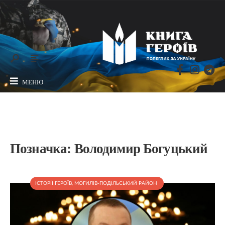
МЕНЮ
Позначка:
Володимир Богуцький
ІСТОРІЇ ГЕРОЇВ
,
МОГИЛІВ-ПОДІЛЬСЬКИЙ РАЙОН