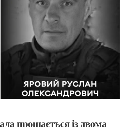
ада прощається із двома