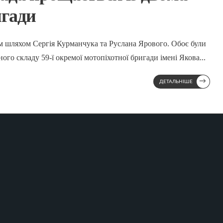
игади
 шляхом Сергія Курманчука та Руслана Ярового. Обоє були
го складу 59-ї окремої мотопіхотної бригади імені Якова
...
→
ДЕТАЛЬНІШЕ