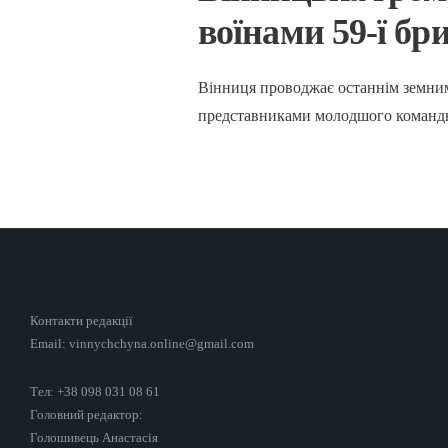
воїнами 59-ї бр
Вінниця проводжає останнім земним
представниками молодшого командно
Контакти редакції
Email: vinnychchyna.online@gmail.com
Тел: +38 098 031 08 61
Головний редактор:
Голошивець Анастасія