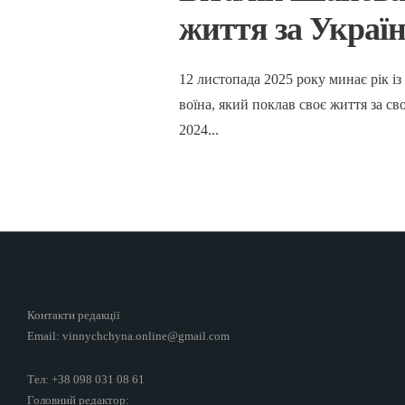
життя за Украї
12 листопада 2025 року минає рік і
воїна, який поклав своє життя за св
2024
...
Контакти редакції
Email: vinnychchyna.online@gmail.com
Тел: +38 098 031 08 61
Головний редактор: