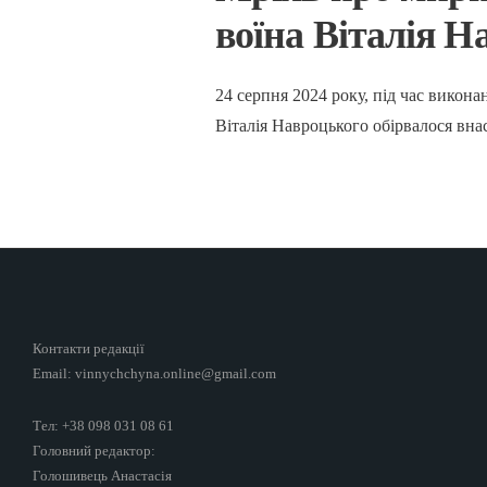
воїна Віталія Н
24 серпня 2024 року, під час викона
Віталія Навроцького обірвалося вна
Контакти редакції
Email: vinnychchyna.online@gmail.com
Тел: +38 098 031 08 61
Головний редактор:
Голошивець Анастасія