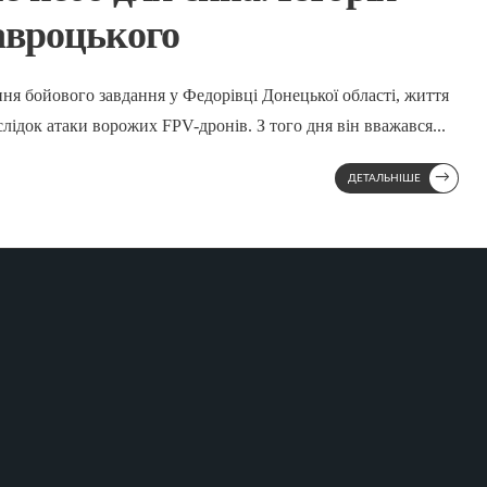
авроцького
ння бойового завдання у Федорівці Донецької області, життя
слідок атаки ворожих FPV-дронів. З того дня він вважався
...
→
ДЕТАЛЬНІШЕ