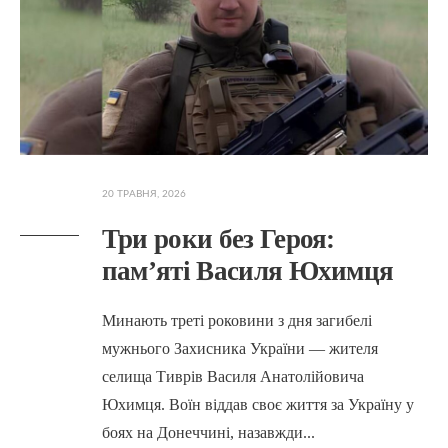
20 ТРАВНЯ, 2026
Три роки без Героя:
пам’яті Василя Юхимця
Минають треті роковини з дня загибелі
мужнього Захисника України — жителя
селища Тиврів Василя Анатолійовича
Юхимця. Воїн віддав своє життя за Україну у
боях на Донеччині, назавжди
...