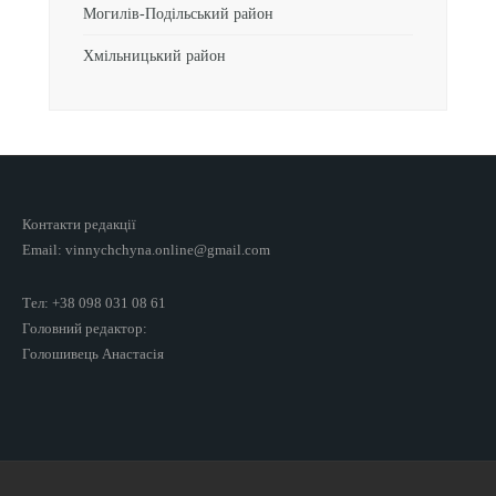
Могилів-Подільський район
Хмільницький район
Контакти редакції
Email: vinnychchyna.online@gmail.com
Тел: +38 098 031 08 61
Головний редактор:
Голошивець Анастасія