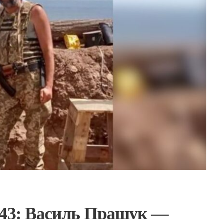
 43: Василь Пращук —