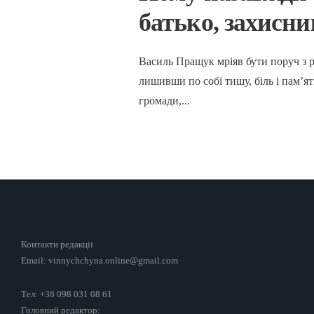
батько, захисни
Василь Пращук мріяв бути поруч з р
лишивши по собі тишу, біль і пам’
громади,
...
Контакти редакції
Email: vinnychchyna.online@gmail.com
Тел: +38 098 031 08 61
Головний редактор: