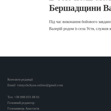
Бершадщини Ва
Під час виконання бойового завданн
Валерій родом із села Устя, служив
Контакти редакції
Email: vinnychchyna.online@gmail.com
Тел: +38 098 031 08 61
Головний редактор:
Голошивець Анастасія