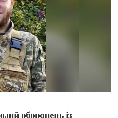
одий оборонець із