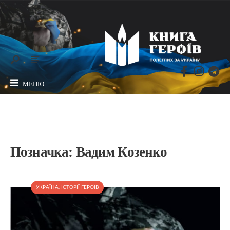
МЕНЮ
Позначка:
Вадим Козенко
УКРАЇНА
,
ІСТОРІЇ ГЕРОЇВ