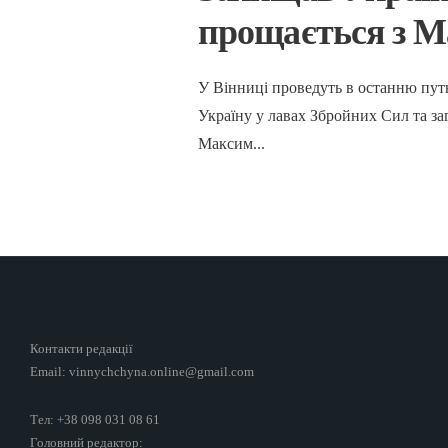
прощається з 
У Вінниці проведуть в останню пут
Україну у лавах Збройних Сил та за
Максим
...
Контакти редакції
Email: vinnychchyna.online@gmail.com
Тел: +38 098 031 08 61
Головний редактор: