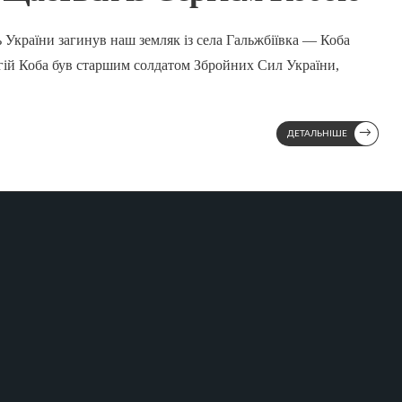
ь України загинув наш земляк із села Гальжбіївка — Коба
ргій Коба був старшим солдатом Збройних Сил України,
→
ДЕТАЛЬНІШЕ