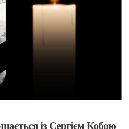
ощається із Сергієм Кобою