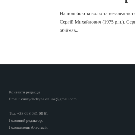
На полі бою за волю та незалежніст
Сергій Михайлович (1975 р.н.). Се
обіймав
...
Контакти редакції
Email: vinnychchyna.online@gmail.com
Тел: +38 098 031 08 61
Головний редактор:
Голошивець Анастасія