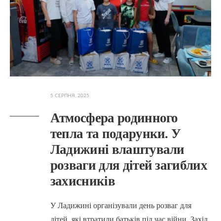
5 СЕРПНЯ, 2025
Атмосфера родинного
тепла та подарунки. У
Ладижині влаштували
розваги для дітей загиблих
захисників
У Ладижині організували день розваг для
дітей, які втратили батьків під час війни. Захід