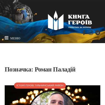
МЕНЮ
Позначка:
Роман Паладій
ІСТОРІЇ ГЕРОЇВ
,
ТУЛЬЧИНСЬКИЙ РАЙОН