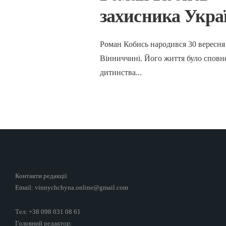
захисника Укра
Роман Кобись народився 30 вересня 
Вінниччині. Його життя було сповнен
дитинства
...
Контакти редакції
Email: vinnychchyna.online@gmail.com
Тел: +38 098 031 08 61
Головний редактор: