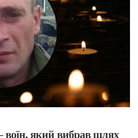
 воїн, який вибрав шлях