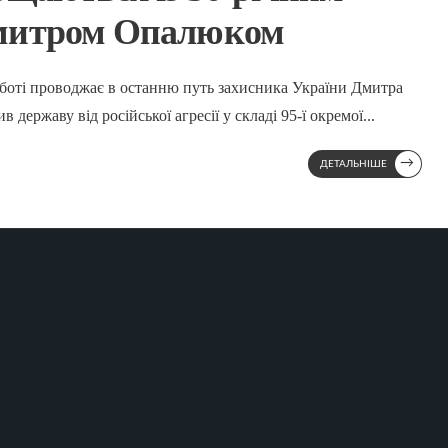
митром Опалюком
рботі проводжає в останню путь захисника України Дмитра
ержаву від російської агресії у складі 95-ї окремої
...
→
ДЕТАЛЬНІШЕ