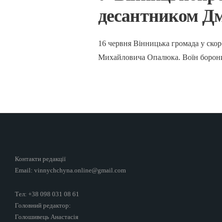
десантником Д
16 червня Вінницька громада у ско
Михайловича Опалюка. Воїн боронив д
Контакти редакції
Email: vinnychchyna.online@gmail.com
Тел: +38 098 031 08 61
Головний редактор:
Голошивець Анастасія