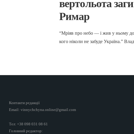
вертольота заг
Римар
“Мріяв про небо — і жив у ньому до
кого ніколи не забуде Україна.” Вл
Контакти редакції
Email: vinnychchyna.online@gmail.com
Тел: +38 098 031 08 61
Головний редактор: