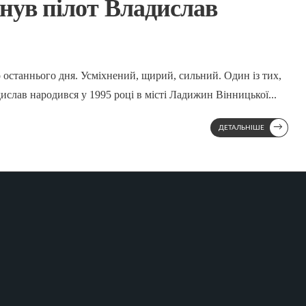
инув пілот Владислав
 останнього дня. Усміхнений, щирий, сильний. Один із тих,
адислав народився у 1995 році в місті Ладижин Вінницької
...
→
ДЕТАЛЬНІШЕ