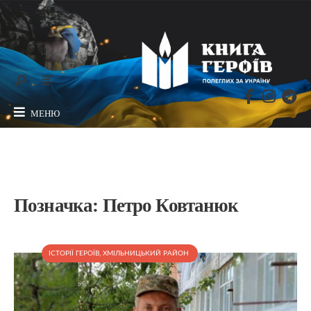
МЕНЮ
Позначка:
Петро Ковтанюк
ІСТОРІЇ ГЕРОЇВ
,
ХМІЛЬНИЦЬКИЙ РАЙОН