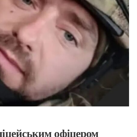
ліцейським офіцером