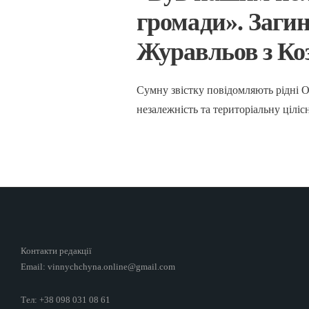
громади». Заги
Журавльов з Ко
Сумну звістку повідомляють рідні 
незалежність та територіальну цілі
Контакти редакції
Email: vinnychchyna.online@gmail.com
Тел: +38 098 031 08 61