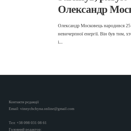
Олександр Мос
Олександр Московець народився 25 с
невичерпної енергії. Він був тим, х
і
...
Контакти редакції
Email: vinnychchyna.online@gmail.com
Тел: +38 098 031 08 61
Головний редактор: