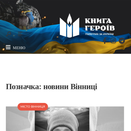
МЕНЮ
Позначка:
новини Вінниці
МІСТО ВІННИЦЯ