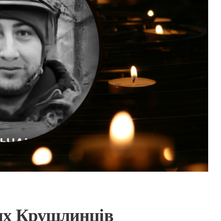
их Крушлинців