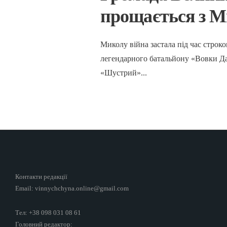
прощається з 
Миколу війна застала під час строко
легендарного батальйону «Вовки Да
«Шустрий»
...
Контакти редакції
Email: vinnychchyna.online@gmail.com
Тел: +38 098 031 08 61
Головний редактор: