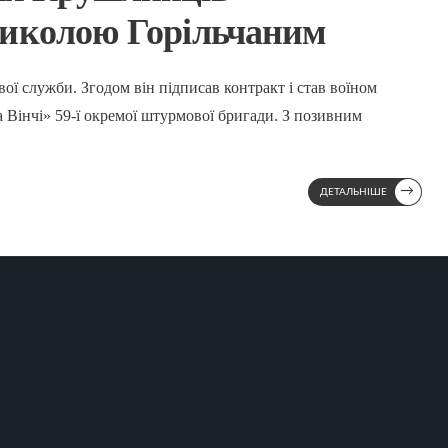
Миколою Горільчаним
вої служби. Згодом він підписав контракт і став воїном
 Вінчі» 59-ї окремої штурмової бригади. З позивним
→
ДЕТАЛЬНІШЕ