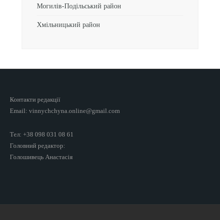
Могилів-Подільський район
Хмільницький район
Контакти редакції
Email: vinnychchyna.online@gmail.com
Тел: +38 098 031 08 61
Головний редактор:
Голошивець Анастасія