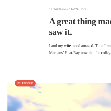
4 ГРУДНЯ, 2018
4 КОМЕНТАРІ
A great thing mad
saw it.
I and my wife stood amazed. Then I real
Martians’ Heat-Ray now that the colleg
ВСІ РАЙОНИ