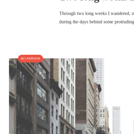
Through two long weeks I wandered, stu
during the days behind some protruding 
ВСІ РАЙОНИ