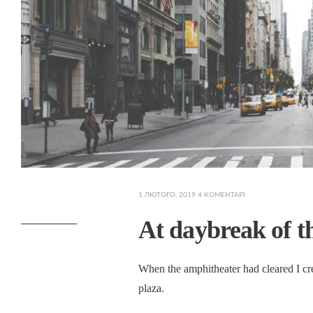
1 ЛЮТОГО, 2019
4 КОМЕНТАРІ
At daybreak of th
When the amphitheater had cleared I crep
plaza.