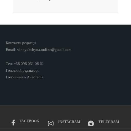
Контакти редакції
Email: vinnychchyna.online@gmail.com
Тел: +38 098 031 08 61
Головний редактор:
Голошивець Анастасія
FACEBOOK
INSTAGRAM
TELEGRAM