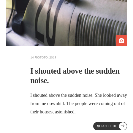
14 ЛЮТОГО, 2019
I shouted above the sudden
noise.
I shouted above the sudden noise. She looked away
from me downhill. The people were coming out of
their houses, astonished.
→
ДЕТАЛЬНІШЕ