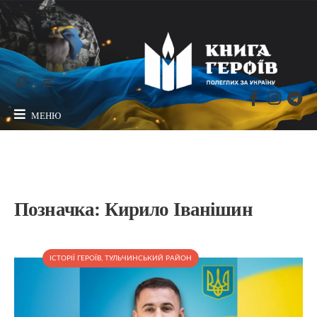
МЕНЮ
Позначка:
Кирило Іванішин
ІСТОРІЇ ГЕРОЇВ
,
ТУЛЬЧИНСЬКИЙ РАЙОН