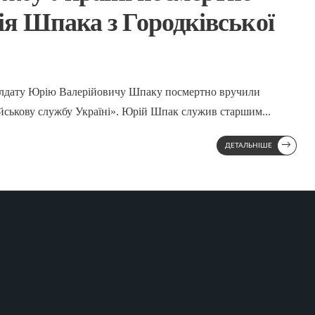
я Шпака з Городківської
солдату Юрію Валерійовичу Шпаку посмертно вручили
ійськову службу Україні». Юрій Шпак служив старшим
...
→
ДЕТАЛЬНІШЕ