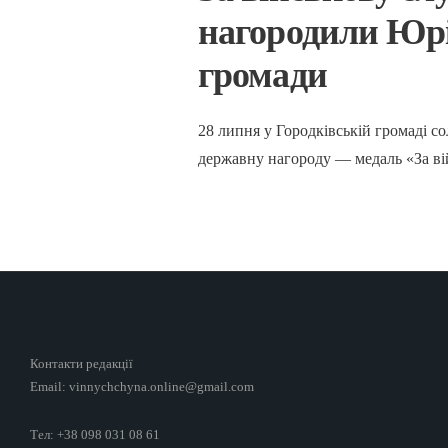
нагородили Юрі
громади
28 липня у Городківській громаді 
державну нагороду — медаль «За в
Контакти редакції
Email: vinnychchyna.online@gmail.com
Тел: +38 098 031 08 61