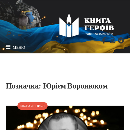
МЕНЮ
Позначка:
Юрієм Воронюком
МІСТО ВІННИЦЯ