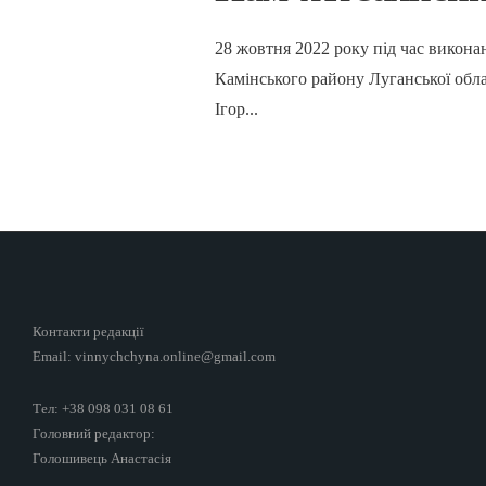
28 жовтня 2022 року під час викон
Камінського району Луганської облас
Ігор
...
Контакти редакції
Email: vinnychchyna.online@gmail.com
Тел: +38 098 031 08 61
Головний редактор:
Голошивець Анастасія