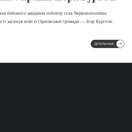
ання бойового завдання поблизу села Червонопопівка
ті загинув воїн із Оратівської громади — Ігор Бургеля.
→
ДЕТАЛЬНІШЕ