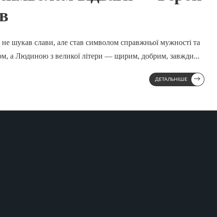
в
о не шукав слави, але став символом справжньої мужності та
том, а Людиною з великої літери — щирим, добрим, завжди
...
→
ДЕТАЛЬНІШЕ