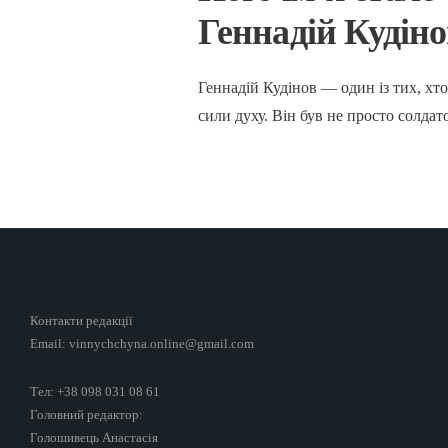
Геннадій Кудіно
Геннадій Кудінов — один із тих, хт
сили духу. Він був не просто солда
Контакти редакції
Email: vinnychchyna.online@gmail.com
Тел: +38 098 031 08 61
Головний редактор:
Голошивець Анастасія