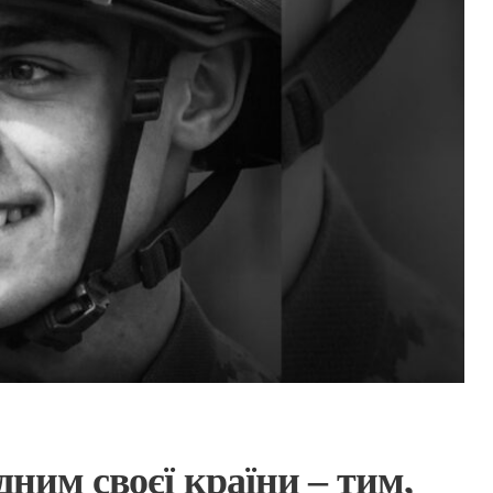
дним своєї країни – тим,