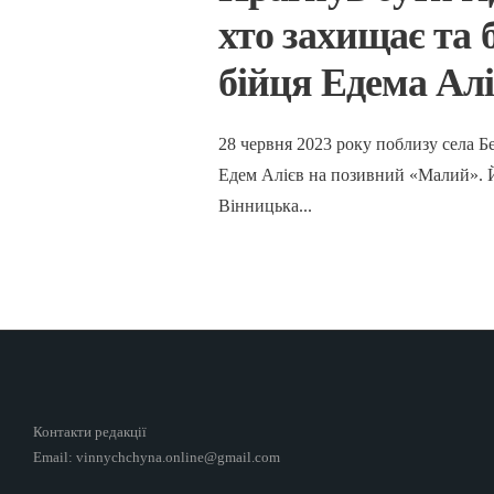
хто захищає та 
бійця Едема Ал
28 червня 2023 року поблизу села 
Едем Алієв на позивний «Малий». Й
Вінницька
...
Контакти редакції
Email: vinnychchyna.online@gmail.com