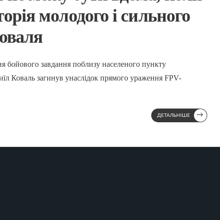
торія молодого і сильного
Коваля
ння бойового завдання поблизу населеного пункту
иїл Коваль загинув унаслідок прямого ураження FPV-
→
ДЕТАЛЬНІШЕ