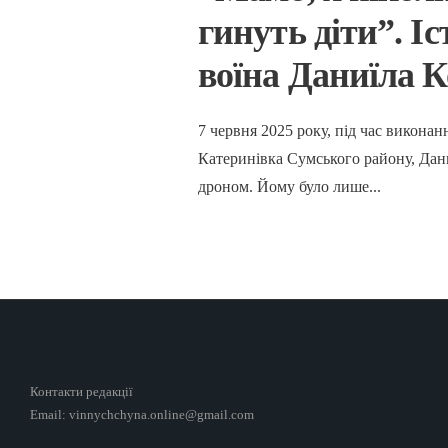
гинуть діти”. Іс
воїна Даниїла 
7 червня 2025 року, під час викона
Катеринівка Сумського району, Дан
дроном. Йому було лише
...
Контакти редакції
Email: vinnychchyna.online@gmail.com