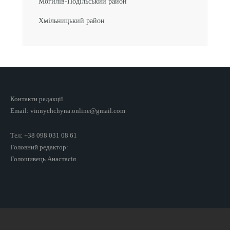
Могилів-Подільський район
Хмільницький район
Контакти редакції
Email: vinnychchyna.online@gmail.com
Тел: +38 098 031 08 61
Головний редактор:
Голошивець Анастасія