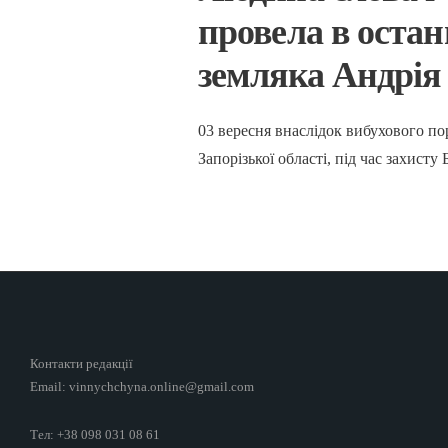
провела в остан
земляка Андрія
03 вересня внаслідок вибухового по
Запорізької області, під час захист
Контакти редакції
Email: vinnychchyna.online@gmail.com
Тел: +38 098 031 08 61