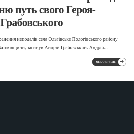
ню путь свого Героя-
 Грабовського
ранення неподалік села Ольгівське Пологівського району
у Батьківщини, загинув Андрій Грабовський. Андрій
...
→
ДЕТАЛЬНІШЕ