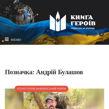
МЕНЮ
Позначка:
Андрій Булашов
ІСТОРІЇ ГЕРОЇВ
,
ЖМЕРИНСЬКИЙ РАЙОН