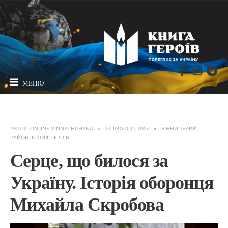
МЕНЮ
АВТОР:
ONLINE VINNYCHCHYNA
•
24 ЛЮТОГО, 2026
•
ВІННИЦЬКИЙ
РАЙОН
,
ІСТОРІЇ ГЕРОЇВ
Серце, що билося за
Україну. Історія оборонця
Михайла Скробова