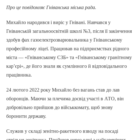
Про це повідомляє Гніванська міська рада.
Михайло народився і виріс у Гнівані. Навчався у
Гніванській загальноосвітній школі №3, після її закінчення
здобув фах газоелектрозварювальника у Гніванському
професійному ліцеї. Працював на підприємствах рідного
міста — «Гніванському СЗБ» та «Гніванському гранітному
кар’єрі», де його знали як сумлінного й відповідального
працівника.
24 лютого 2022 року Михайло без вагань став до лав
оборонців. Маючи за плечима досвід участі в АТО, він
добровільно прийшов до військкомату, щоб знову
боронити державу.
Служив у складі зенітно-ракетного взводу на посаді
стрільця-зенітника. Пройшов через одні з найгарячіших