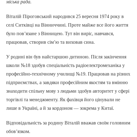
міська рада.
Віталій Піроговський народився 25 вересня 1974 року в
селі Ситківці на Вінниччині. Проте майже все його життя
було пов’язане з Вінницею. Тут він виріс, навчався,
працював, створив сім’ю та виховав сина.
У родині він був найстаршою дитиною. Після закінчення
школи №18 здобув спеціальність радіоелектромеханіка у
професійно-технічному училищі №19. Працював на різних
підприємствах, а завдяки професійним якостям та вмінню
знаходити спільну мову з людьми здобув авторитет у сфері
торгівлі та менеджменту. Як фахівця його цінували не
лише в Україні, а й за кордоном — зокрема у Китаї.
Відповідальність за родину Віталій вважав своїм головним
обов’язком.