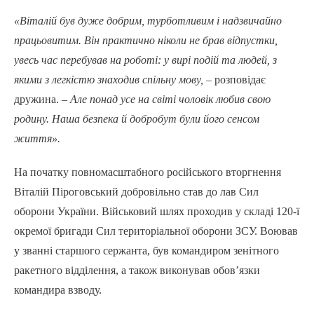
«Віталій був дуже добрим, турботливим і надзвичайно
працьовитим. Він практично ніколи не брав відпустки,
увесь час перебував на роботі: у вирі подій та людей, з
якими з легкістю знаходив спільну мову,
– розповідає
дружина. –
Але понад усе на світі чоловік любив свою
родину. Наша безпека й добробут були його сенсом
життя».
На початку повномасштабного російського вторгнення
Віталій Піроговський добровільно став до лав Сил
оборони України. Військовий шлях проходив у складі 120-ї
окремої бригади Сил територіальної оборони ЗСУ. Воював
у званні старшого сержанта, був командиром зенітного
ракетного відділення, а також виконував обов’язки
командира взводу.