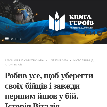
МЕНЮ
АВТОР:
ONLINE VINNYCHCHYNA
•
1 ЧЕРВНЯ, 2026
•
МІСТО ВІННИЦЯ
,
ІСТОРІЇ ГЕРОЇВ
Робив усе, щоб уберегти
своїх бійців і завжди
першим йшов у бій.
Історія Віталія