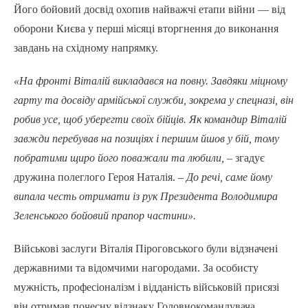
Його бойовий досвід охопив найважчі етапи війни — від
оборони Києва у перші місяці вторгнення до виконання
завдань на східному напрямку.
«На фронті Віталій викладався на повну. Завдяки міцному
гарту та досвіду армійської служби, зокрема у спецназі, він
робив усе, щоб уберегти своїх бійців. Як командир Віталій
завжди перебував на позиціях і першим йшов у бій, тому
побратими щиро його поважали та любили,
– згадує
дружина полеглого Героя Наталія. –
До речі, саме йому
випала честь отримати із рук Президента Володимира
Зеленського бойовий прапор частини».
Військові заслуги Віталія Піроговського були відзначені
державними та відомчими нагородами. За особисту
мужність, професіоналізм і відданість військовій присязі
він отримав почесну відзнаку Головнокомандувача