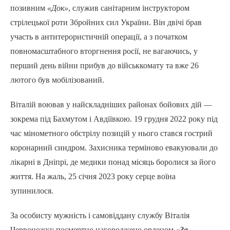
позивним
«Док»
, служив санітарним інструктором
стрілецької роти Збройних сил України. Він двічі брав
участь в антитерористичній операції, а з початком
повномасштабного вторгнення росії, не вагаючись, у
перший день війни прибув до військкомату та вже 26
лютого був мобілізований.
Віталій воював у найскладніших районах бойових дій —
зокрема під Бахмутом і Авдіївкою. 19 грудня 2022 року під
час мінометного обстрілу позицій у нього стався гострий
коронарний синдром. Захисника терміново евакуювали до
лікарні в Дніпрі, де медики понад місяць боролися за його
життя. На жаль, 25 січня 2023 року серце воїна
зупинилося.
За особисту мужність і самовіддану службу Віталія
Червоножку посмертно нагороджено орденом
«За