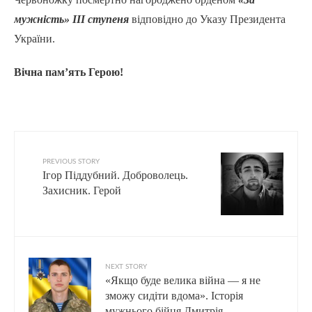
мужність» ІІІ ступеня
відповідно до Указу Президента
України.
Вічна пам’ять Герою!
PREVIOUS STORY
Ігор Піддубний. Доброволець.
Захисник. Герой
NEXT STORY
«Якщо буде велика війна — я не
зможу сидіти вдома». Історія
мужнього бійця Дмитрія