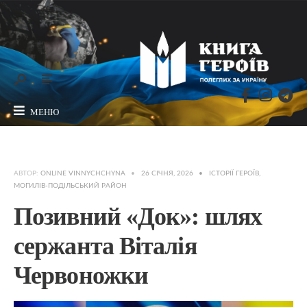
МЕНЮ
АВТОР:
ONLINE VINNYCHCHYNA
•
26 СІЧНЯ, 2026
•
ІСТОРІЇ ГЕРОЇВ
,
МОГИЛІВ-ПОДІЛЬСЬКИЙ РАЙОН
Позивний «Док»: шлях
сержанта Віталія
Червоножки