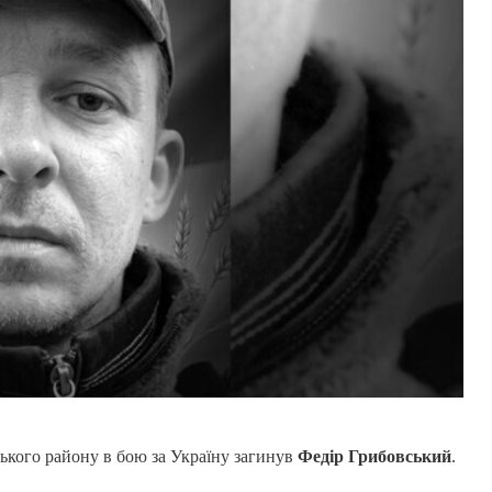
ького району в бою за Україну загинув
Федір Грибовський
.