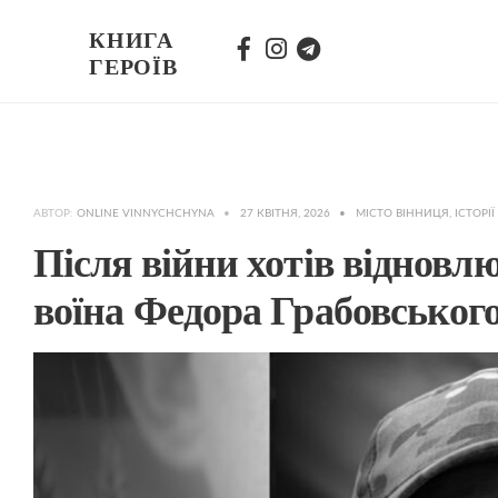
КНИГА
ГЕРОЇВ
АВТОР:
ONLINE VINNYCHCHYNA
•
27 КВІТНЯ, 2026
•
МІСТО ВІННИЦЯ
,
ІСТОРІЇ
Після війни хотів відновлю
воїна Федора Грабовськог