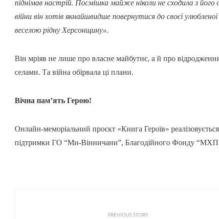
піднімав настрій. Посмішка майже ніколи не сходила з його 
війни він хотів якнайшвидше повернутися до своєї улюблено
веселою рідну Херсонщину».
Він мріяв не лише про власне майбутнє, а й про відродженн
селами. Та війна обірвала ці плани.
Вічна пам’ять Герою!
Онлайн-меморіальний проєкт «Книга Героїв» реалізовується
підтримки ГО “Ми-Вінничани”, Благодійного Фонду “МХП 
PREVIOUS STORY