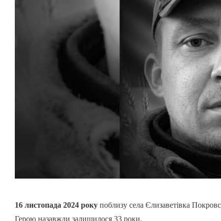
16 листопада 2024 року
поблизу села Єлизаветівка Покровс
Герою назавжди залишилося 33 роки.