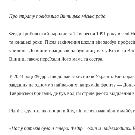
Про втрату повідомила Вінницька міська рада.
Федір Грибовський народився 12 вересня 1991 року в селі 
та юнацькі роки. Після закінчення школи він здобув профе
училищі. До війни працював на будівництвах у Києві та Вінн
Вінниці також переїхали його мама та сестра.
У 2023 році Федір став до лав захисників України. Він обрав
завдання на одному з найважчих напрямків фронту — Донечч
Таврійської бригади, де був водієм стрілецького відділення в
Рідні згадують, що попри війну, він не втрачав віри у майб
«Нас у батьків було п’ятеро. Федір – один із наймолодших. Е