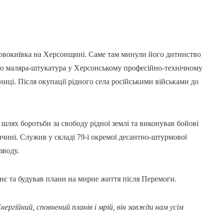
Новокиївка на Херсонщині. Саме там минули його дитинство
сію маляра-штукатура у Херсонському професійно-технічному
иці. Після окупації рідного села російськими військами до
 шлях боротьби за свободу рідної землі та виконував бойові
ині. Служив у складі 79-ї окремої десантно-штурмової
зводу.
утнє та будував плани на мирне життя після Перемоги.
нергійний, сповнений планів і мрій, він завжди нам усім