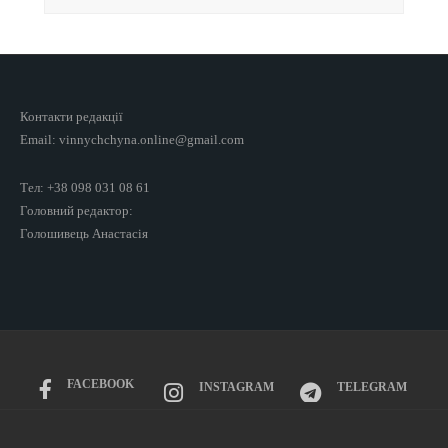
Контакти редакції
Email: vinnychchyna.online@gmail.com
Тел: +38 098 031 08 61
Головний редактор:
Голошивець Анастасія
FACEBOOK
INSTAGRAM
TELEGRAM