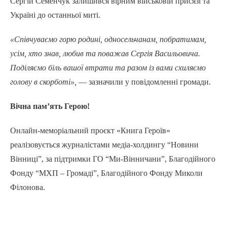
Сергій Семенчук залишився вірним військовій присязі та
Україні до останньої миті.
«Співчуваємо горю родині, односельчанам, побратимам,
усім, хто знав, любив та поважав Сергія Васильовича.
Поділяємо біль вашої втрати та разом із вами схиляємо
голову в скорботі»,
— зазначили у повідомленні громади.
Вічна пам’ять Герою!
Онлайн-меморіальний проєкт «Книга Героїв»
реалізовується журналістами медіа-холдингу “Новини
Вінниці”, за підтримки ГО “Ми-Вінничани”, Благодійного
Фонду “МХП – Громаді”, Благодійного Фонду Миколи
Філонова.