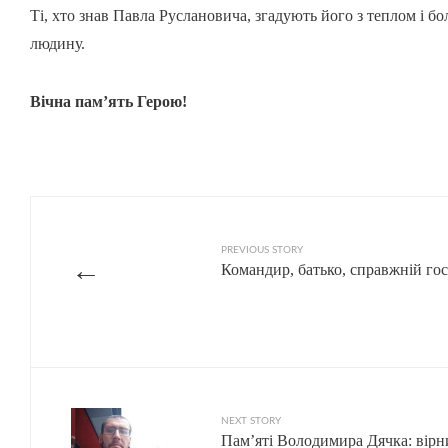
Ті, хто знав Павла Руслановича, згадують його з теплом і б
людину.
Вічна пам’ять Герою!
PREVIOUS STORY
←
Командир, батько, справжній гос
NEXT STORY
Пам’яті Володимира Дячка: вірн