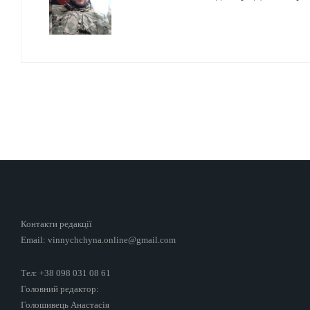
Контакти редакції
Email: vinnychchyna.online@gmail.com
Тел: +38 098 031 08 61
Головний редактор:
Голошивець Анастасія