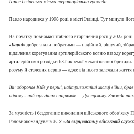
Пише Іллінецька міська територіальна громада.
Павло народився у 1998 році в місті Іллінці. Тут минули йог
На початку повномасштабного вторгнення росії у 2022 році 
«Барні»
добре знали побратими — надійний, рішучий, зібра
відділення корегування артилерійського вогню взводу корег
артилерійської розвідки 63-ї окремої механізованої бригади
розуму й сталевих нервів — адже від нього залежали життя 
Він обороняв Київ у перші, найтривожніші місяці війни, бра
одному з найгарячіших напрямків — Донецькому. Завжди там
За мужність і бездоганне виконання військового обов’язку
Головнокомандувача ЗСУ
«За взірцевість у військовій служ