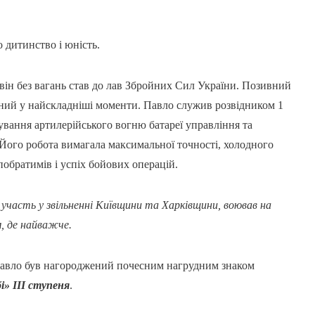
о дитинство і юність.
він без вагань став до лав Збройних Сил України. Позивний
ний у найскладніші моменти. Павло служив розвідником 1
ування артилерійського вогню батареї управління та
. Його робота вимагала максимальної точності, холодного
побратимів і успіх бойових операцій.
в участь у звільненні Київщини та Харківщини, воював на
, де найважче.
 Павло був нагороджений почесним нагрудним знаком
бі» ІІІ ступеня
.