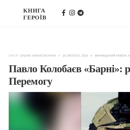
КНИГА
ГЕРОЇВ
АВТОР:
ONLINE VINNYCHCHYNA
•
20 ЛЮТОГО, 2026
•
ВІННИЦЬКИЙ РАЙОН
,
І
Павло Колобаєв «Барні»: 
Перемогу