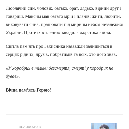
Люблячий син, чоловік, батько, брат, дядько, вірний друг і
товариш, Максим мав багато мрій і планів: жити, любити,
виховувати сина, працювати під мирним небом незалежної
України. Проте їх втіленню завадила жорстока війна.
Світла пам’ять про Захисника назавжди залишиться в
серцях рідних, друзів, побратимів та всіх, хто його знав.
«У хоробрих є тільки безсмертя, смерті у хоробрих не
буває».
Вічна пам’ять Герою!
PREVIOUS STORY