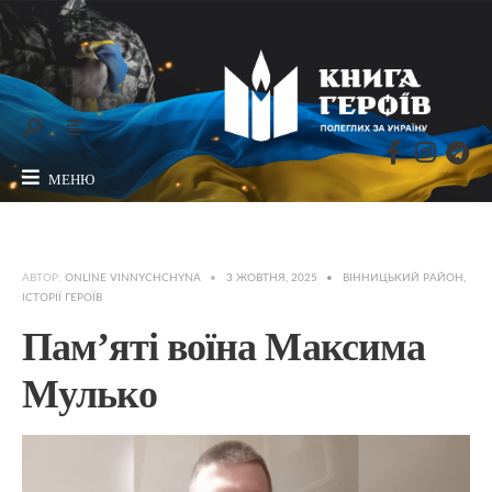
МЕНЮ
АВТОР:
ONLINE VINNYCHCHYNA
•
3 ЖОВТНЯ, 2025
•
ВІННИЦЬКИЙ РАЙОН
,
ІСТОРІЇ ГЕРОЇВ
Пам’яті воїна Максима
Мулько