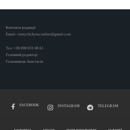
Контакти редакції
Email: vinnychchyna.online@gmail.com
Тел: +38 098 031 08 61
Головний редактор:
Голошивець Анастасія
FACEBOOK
INSTAGRAM
TELEGRAM