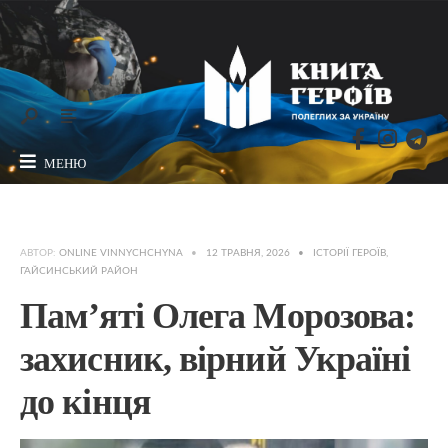
МЕНЮ
АВТОР:
ONLINE VINNYCHCHYNA
•
12 ТРАВНЯ, 2026
•
ІСТОРІЇ ГЕРОЇВ
,
ГАЙСИНСЬКИЙ РАЙОН
Пам’яті Олега Морозова:
захисник, вірний Україні
до кінця