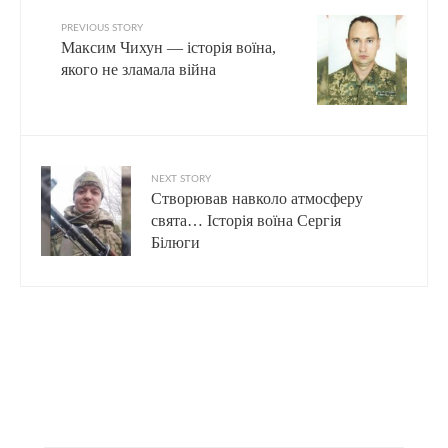
PREVIOUS STORY
Максим Чихун — історія воїна,
якого не зламала війна
NEXT STORY
Створював навколо атмосферу
свята… Історія воїна Сергія
Білюги