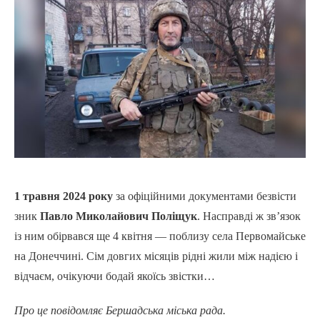
1 травня 2024 року
за офіційними документами безвісти
зник
Павло Миколайович Поліщук
. Насправді ж зв’язок
із ним обірвався ще 4 квітня — поблизу села Первомайське
на Донеччині. Сім довгих місяців рідні жили між надією і
відчаєм, очікуючи бодай якоїсь звістки…
Про це повідомляє Бершадська міська рада.