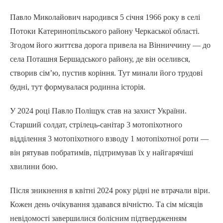
Павло Миколайович народився 5 січня 1966 року в селі
Потоки Катеринопільського району Черкаської області.
Згодом його життєва дорога привела на Вінниччину — до
села Поташня Бершадського району, де він оселився,
створив сім’ю, пустив коріння. Тут минали його трудові
будні, тут формувалася родинна історія.
У 2024 році Павло Поліщук став на захист України.
Старший солдат, стрілець-санітар 3 мотопіхотного
відділення 3 мотопіхотного взводу 1 мотопіхотної роти —
він рятував побратимів, підтримував їх у найгарячіші
хвилини бою.
Після зникнення в квітні 2024 року рідні не втрачали віри.
Кожен день очікування здавався вічністю. Та сім місяців
невідомості завершилися болісним підтвердженням