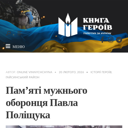
МЕНЮ
АВТОР:
ONLINE VINNYCHCHYNA
•
20 ЛЮТОГО, 2026
•
ІСТОРІЇ ГЕРОЇВ
,
ГАЙСИНСЬКИЙ РАЙОН
Пам’яті мужнього
оборонця Павла
Поліщука